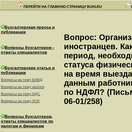
ПЕРЕЙТИ НА ГЛАВНУЮ СТРАНИЦУ BUHI.RU
Бухгалтерская пресса и
публикации
Вопрос: Организ
иностранцев. Ка
Вопросы бухгалтеров -
ответы специалистов
период, необхо
статуса физичес
Бухгалтерские статьи и
на время выезда
публикации
Вопросы на тему ЕНВД
данным работни
Вопросы на тему налоги
по НДФЛ? (Письм
Вопросы на тему НДС
06-01/258)
Вопросы на тему УСН
Вопросы бухгалтеров,
ответы специалистов по
налогам и финансам