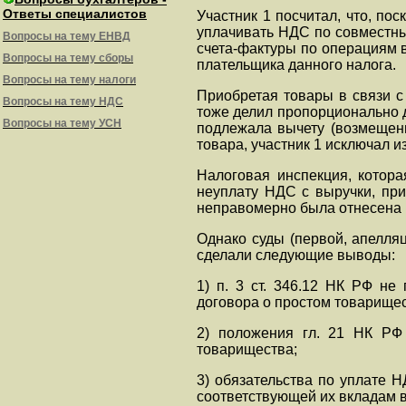
Ответы специалистов
Участник 1 посчитал, что, по
уплачивать НДС по совместным
Вопросы на тему ЕНВД
счета-фактуры по операциям в
Вопросы на тему сборы
плательщика данного налога.
Вопросы на тему налоги
Приобретая товары в связи с
Вопросы на тему НДС
тоже делил пропорционально д
Вопросы на тему УСН
подлежала вычету (возмещению
товара, участник 1 исключал и
Налоговая инспекция, котора
неуплату НДС с выручки, при
неправомерно была отнесена на
Однако суды (первой, апелляц
сделали следующие выводы:
1) п. 3 ст. 346.12 НК РФ н
договора о простом товарищес
2) положения гл. 21 НК РФ
товарищества;
3) обязательства по уплате 
соответствующей их вкладам в 