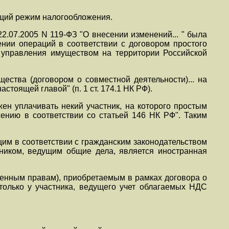
щий режим налогообложения.
22.07.2005 N 119-ФЗ "О внесении изменений... " была
ении операций в соответствии с договором простого
о управления имуществом на территории Российской
ества (договором о совместной деятельности)... на
тоящей главой" (п. 1 ст. 174.1 НК РФ).
ен уплачивать некий участник, на которого простым
ению в соответствии со статьей 146 НК РФ". Таким
щим в соответствии с гражданским законодательством
стником, ведущим общие дела, является иностранная
венным правам), приобретаемым в рамках договора о
только у участника, ведущего учет облагаемых НДС