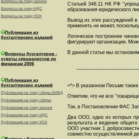
Вопросы на тему налоги
Статьей 346.11 НК РФ "упрощ
Вопросы на тему НДС
образования юридического лица
Вопросы на тему УСН
Вывод из этих рассуждений в
применять не может, поскольк
Публикации из
Логическое построение чинов
бухгалтерских изданий
фигурируют организации. Може
В данной статье мы останови
Вопросы бухгалтеров -
ответы специалистов по
финансам 2006
   ————————————————————
Публикации из
бухгалтерских изданий
<*> В указанном Письме также
Публикации на тему сборы ЕНВД
Отметим, что не все "товари
Публикации на тему сборы
Так, в Постановлении ФАС Зап
Публикации на тему налоги
Публикации на тему НДС
Два ООО, одно из которых пр
результата и ведение общего 
Публикации на тему УСН
ООО участник 1 добросовестн
совместно осуществляемой де
Вопросы бухгалтеров -