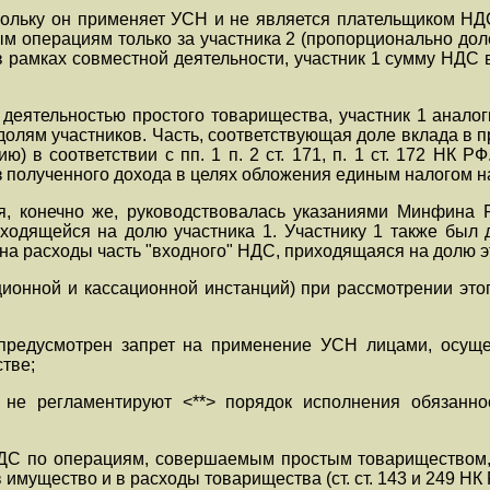
скольку он применяет УСН и не является плательщиком НДС
 операциям только за участника 2 (пропорционально доле
 рамках совместной деятельности, участник 1 сумму НДС 
 деятельностью простого товарищества, участник 1 анало
олям участников. Часть, соответствующая доле вклада в п
) в соответствии с пп. 1 п. 2 ст. 171, п. 1 ст. 172 НК
з полученного дохода в целях обложения единым налогом на 
я, конечно же, руководствовалась указаниями Минфина Р
ходящейся на долю участника 1. Участнику 1 также был 
 расходы часть "входного" НДС, приходящаяся на долю этог
ионной и кассационной инстанций) при рассмотрении этог
е предусмотрен запрет на применение УСН лицами, осущ
тве;
 не регламентируют <**> порядок исполнения обязанно
НДС по операциям, совершаемым простым товариществом, 
имущество и в расходы товарищества (ст. ст. 143 и 249 НК Р