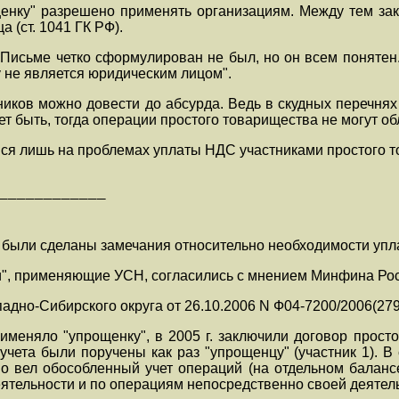
енку" разрешено применять организациям. Между тем зак
 (ст. 1041 ГК РФ).
 Письме четко сформулирован не был, но он всем понятен.
у не является юридическим лицом".
ников можно довести до абсурда. Ведь в скудных перечня
т быть, тогда операции простого товарищества не могут об
мся лишь на проблемах уплаты НДС участниками простого 
————————————

 были сделаны замечания относительно необходимости упла
щи", применяющие УСН, согласились с мнением Минфина Рос
адно-Сибирского округа от 26.10.2006 N Ф04-7200/2006(27
именяло "упрощенку", в 2005 г. заключили договор прос
учета были поручены как раз "упрощенцу" (участник 1). В
о вел обособленный учет операций (на отдельном балансе,
ятельности и по операциям непосредственно своей деятел