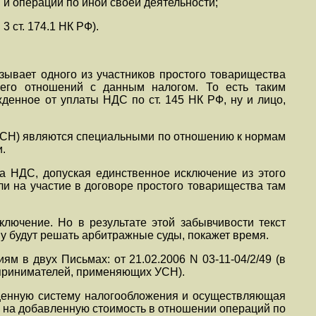
 и операций по иной своей деятельности;
 ст. 174.1 НК РФ).
зывает одного из участников простого товарищества
его отношений с данным налогом. То есть таким
денное от уплаты НДС по ст. 145 НК РФ, ну и лицо,
(УСН) являются специальными по отношению к нормам
.
а НДС, допуская единственное исключение из этого
ли на участие в договоре простого товарищества там
ключение. Но в результате этой забывчивости текст
му будут решать арбитражные суды, покажет время.
 в двух Письмах: от 21.02.2006 N 03-11-04/2/49 (в
едпринимателей, применяющих УСН).
ощенную систему налогообложения и осуществляющая
а на добавленную стоимость в отношении операций по