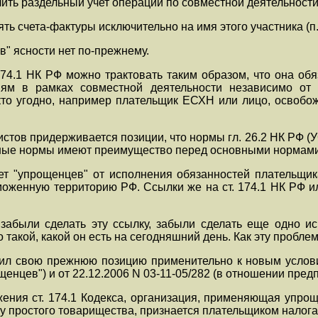
ечить раздельный учет операций по совместной деятельности
ь счета-фактуры исключительно на имя этого участника (п. 3
в" ясности нет по-прежнему.
174.1 НК РФ можно трактовать таким образом, что она обя
ям в рамках совместной деятельности независимо от 
 кто угодно, например плательщик ЕСХН или лицо, освобож
истов придерживается позиции, что нормы гл. 26.2 НК РФ 
ьные нормы имеют преимущество перед основными нормами
т "упрощенцев" от исполнения обязанностей плательщик
моженную территорию РФ. Ссылки же на ст. 174.1 НК РФ и
 забыли сделать эту ссылку, забыли сделать еще одно ис
 такой, какой он есть на сегодняшний день. Как эту пробле
л свою прежнюю позицию применительно к новым условиям
енцев") и от 22.12.2006 N 03-11-05/282 (в отношении пр
ения ст. 174.1 Кодекса, организация, применяющая упр
у простого товарищества, признается плательщиком налог