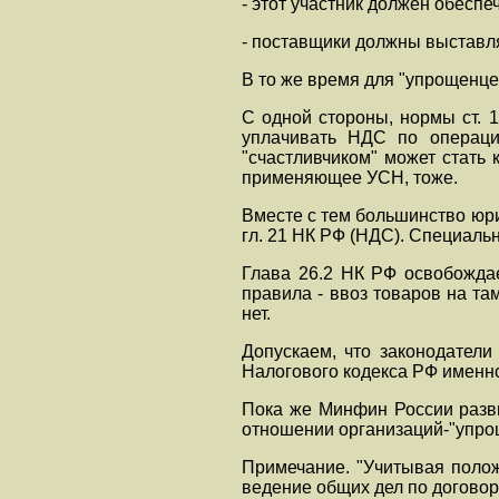
- этот участник должен обесп
- поставщики должны выставлят
В то же время для "упрощенце
С одной стороны, нормы ст. 
уплачивать НДС по операци
"счастливчиком" может стать
применяющее УСН, тоже.
Вместе с тем большинство юр
гл. 21 НК РФ (НДС). Специал
Глава 26.2 НК РФ освобождае
правила - ввоз товаров на та
нет.
Допускаем, что законодатели
Налогового кодекса РФ именно
Пока же Минфин России разви
отношении организаций-"упрощ
Примечание. "Учитывая полож
ведение общих дел по договор