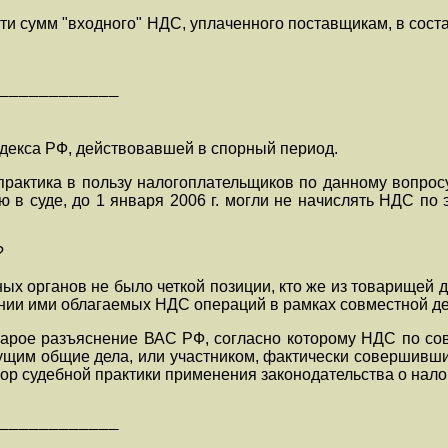
сти сумм "входного" НДС, уплаченного поставщикам, в сост
————————————

одекса РФ, действовавшей в спорный период.
рактика в пользу налогоплательщиков по данному вопросу 
ю в суде, до 1 января 2006 г. могли не начислять НДС по
?
ных органов не было четкой позиции, кто же из товарищей д
нии ими облагаемых НДС операций в рамках совместной де
тарое разъяснение ВАС РФ, согласно которому НДС по со
дущим общие дела, или участником, фактически совершивш
зор судебной практики применения законодательства о нало
————————————
