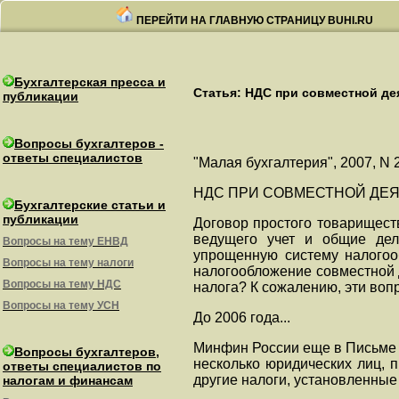
ПЕРЕЙТИ НА ГЛАВНУЮ СТРАНИЦУ BUHI.RU
Бухгалтерская пресса и
Статья: НДС при совместной дея
публикации
Вопросы бухгалтеров -
ответы специалистов
"Малая бухгалтерия", 2007, N 
НДС ПРИ СОВМЕСТНОЙ ДЕ
Бухгалтерские статьи и
публикации
Договор простого товариществ
ведущего учет и общие дел
Вопросы на тему ЕНВД
упрощенную систему налогооб
Вопросы на тему налоги
налогообложение совместной 
Вопросы на тему НДС
налога? К сожалению, эти воп
Вопросы на тему УСН
До 2006 года...
Минфин России еще в Письме о
Вопросы бухгалтеров,
несколько юридических лиц,
ответы специалистов по
другие налоги, установленные
налогам и финансам