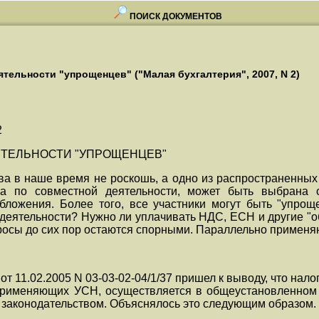
ПОИСК ДОКУМЕНТОВ
тельности "упрощенцев" ("Малая бухгалтерия", 2007, N 2)
2
ЯТЕЛЬНОСТИ "УПРОЩЕНЦЕВ"
а в наше время не роскошь, а одно из распространенных 
а по совместной деятельности, может быть выбрана о
ложения. Более того, все участники могут быть "упрощ
деятельности? Нужно ли уплачивать НДС, ЕСН и другие "о
росы до сих пор остаются спорными. Параллельно применяю
т 11.02.2005 N 03-03-02-04/1/37 пришел к выводу, что нал
 применяющих УСН, осуществляется в общеустановленном
 законодательством. Объяснялось это следующим образом.