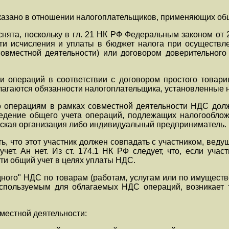
казано в отношении налогоплательщиков, применяющих об
 снята, поскольку в гл. 21 НК РФ Федеральным законом от 
сти исчисления и уплаты в бюджет налога при осуществл
совместной деятельности) или договором доверительног
 операций в соответствии с договором простого товарищ
лагаются обязанности налогоплательщика, установленные нас
 по операциям в рамках совместной деятельности НДС долж
едение общего учета операций, подлежащих налогооблож
йская организация либо индивидуальный предприниматель.
, что этот участник должен совпадать с участником, веду
учет. Ан нет. Из ст. 174.1 НК РФ следует, что, если уча
сти общий учет в целях уплаты НДС.
дного" НДС по товарам (работам, услугам или по имущест
используемым для облагаемых НДС операций, возникает 
местной деятельности: