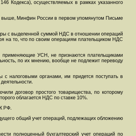
. 146 Кодекса), осуществляемых в рамках указанного
ли выше, Минфин России в первом упомянутом Письме
уры с выделенной суммой НДС в отношении операций
ря на то, что по своим операциям плательщиком НДС
, применяющие УСН, не признаются плательщиками
ьность, по их мнению, вообще не подлежит переводу
ры с налоговыми органами, им придется поступать в
 деятельности.
ючили договор простого товарищества, по которому
орого облагается НДС по ставке 10%.
К РФ.
 ведущего общий учет операций, подлежащих обложению
ести полноценный бухгалтерский учет операций по