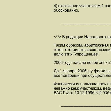
4) включение участником 1 ча
обоснованно.
   ————————————————————
<**> В редакции Налогового к
Таким образом, арбитражная п
готов отстаивать свою позици
долю этих "упрощенцев".
2006 год - начало новой эпохи
До 1 января 2006 г. у фискаль
все товарищи при осуществле
Фактически использовалось с
неважно кем: участником, ве
ВАС РФ от 10.12.1996 N 9 "Об
   ————————————————————