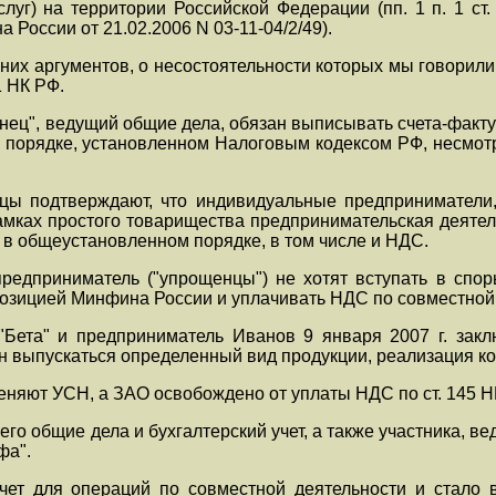
слуг) на территории Российской Федерации (пп. 1 п. 1 ст
 России от 21.02.2006 N 03-11-04/2/49).
жних аргументов, о несостоятельности которых мы говори
1 НК РФ.
ец", ведущий общие дела, обязан выписывать счета-факт
в порядке, установленном Налоговым кодексом РФ, несмот
цы подтверждают, что индивидуальные предприниматели
мках простого товарищества предпринимательская деятел
 в общеустановленном порядке, в том числе и НДС.
предприниматель ("упрощенцы") не хотят вступать в спо
позицией Минфина России и уплачивать НДС по совместной
Бета" и предприниматель Иванов 9 января 2007 г. закл
 выпускаться определенный вид продукции, реализация кот
няют УСН, а ЗАО освобождено от уплаты НДС по ст. 145 Н
его общие дела и бухгалтерский учет, а также участника,
фа".
ет для операций по совместной деятельности и стало в