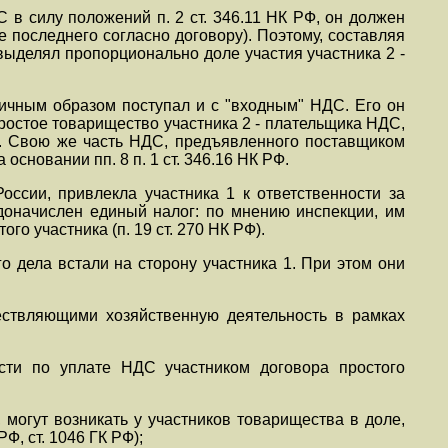
 в силу положений п. 2 ст. 346.11 НК РФ, он должен
 последнего согласно договору). Поэтому, составляя
выделял пропорционально доле участия участника 2 -
гичным образом поступал и с "входным" НДС. Его он
ростое товарищество участника 2 - плательщика НДС,
 РФ. Свою же часть НДС, предъявленного поставщиком
основании пп. 8 п. 1 ст. 346.16 НК РФ.
оссии, привлекла участника 1 к ответственности за
доначислен единый налог: по мнению инспекции, им
о участника (п. 19 ст. 270 НК РФ).
о дела встали на сторону участника 1. При этом они
ествляющими хозяйственную деятельность в рамках
сти по уплате НДС участником договора простого
могут возникать у участников товарищества в доле,
Ф, ст. 1046 ГК РФ);