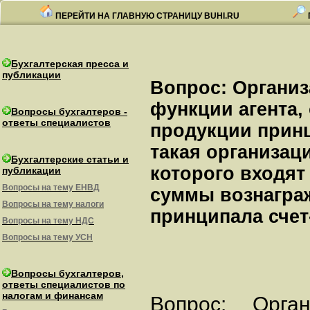
ПЕРЕЙТИ НА ГЛАВНУЮ СТРАНИЦУ BUHI.RU
Бухгалтерская пресса и
публикации
Вопрос: Органи
функции агента
Вопросы бухгалтеров -
ответы специалистов
продукции принц
такая организац
Бухгалтерские статьи и
которого входят
публикации
Вопросы на тему ЕНВД
суммы вознагра
Вопросы на тему налоги
принципала счет
Вопросы на тему НДС
Вопросы на тему УСН
Вопросы бухгалтеров,
ответы специалистов по
налогам и финансам
Вопрос: Орга