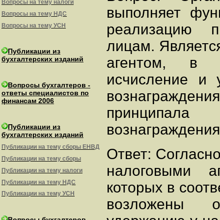
Вопросы на тему налоги
выполняет фун
Вопросы на тему НДС
реализацию п
Вопросы на тему УСН
лицам. Являетс
Публикации из
агентом, в о
бухгалтерских изданий
исчисление и
Вопросы бухгалтеров -
вознаграждени
ответы специалистов по
финансам 2006
принципала
вознаграждени
Публикации из
бухгалтерских изданий
Публикации на тему сборы ЕНВД
Ответ: Согласно
Публикации на тему сборы
налоговыми а
Публикации на тему налоги
Публикации на тему НДС
которых в соот
Публикации на тему УСН
возложены о
Вопросы бухгалтеров -