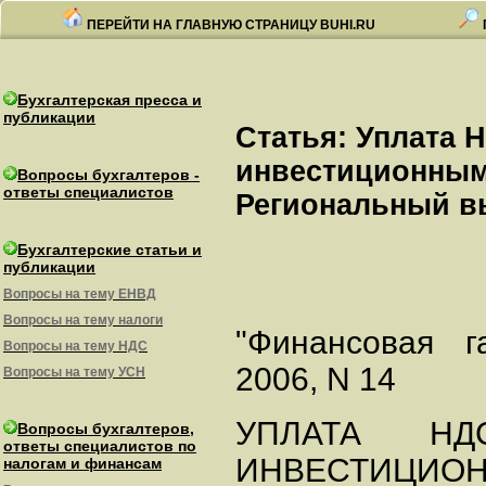
ПЕРЕЙТИ НА ГЛАВНУЮ СТРАНИЦУ BUHI.RU
Бухгалтерская пресса и
публикации
Статья: Уплата
инвестиционным
Вопросы бухгалтеров -
ответы специалистов
Региональный вы
Бухгалтерские статьи и
публикации
Вопросы на тему ЕНВД
Вопросы на тему налоги
"Финансовая г
Вопросы на тему НДС
2006, N 14
Вопросы на тему УСН
УПЛАТА Н
Вопросы бухгалтеров,
ответы специалистов по
ИНВЕСТИЦИО
налогам и финансам