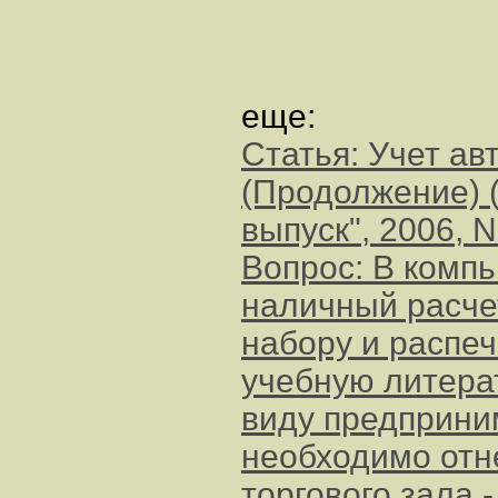
еще:
Статья: Учет ав
(Продолжение) 
выпуск", 2006, 
Вопрос: В комп
наличный расче
набору и распеч
учебную литерат
виду предприни
необходимо отн
торгового зала 