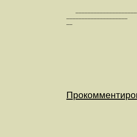
   ————————————————————
————————————————————

——

Прокомментиро