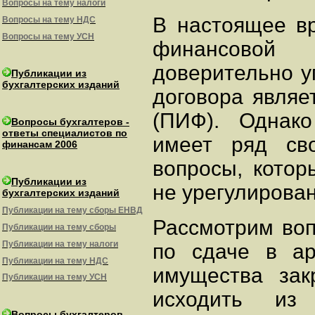
Вопросы на тему налоги
В настоящее в
Вопросы на тему НДС
Вопросы на тему УСН
финансовой
доверительно у
Публикации из
бухгалтерских изданий
договора являе
(ПИФ). Однак
Вопросы бухгалтеров -
ответы специалистов по
имеет ряд сво
финансам 2006
вопросы, котор
Публикации из
не урегулирова
бухгалтерских изданий
Публикации на тему сборы ЕНВД
Рассмотрим во
Публикации на тему сборы
Публикации на тему налоги
по сдаче в ар
Публикации на тему НДС
имущества зак
Публикации на тему УСН
исходить из
Вопросы бухгалтеров -