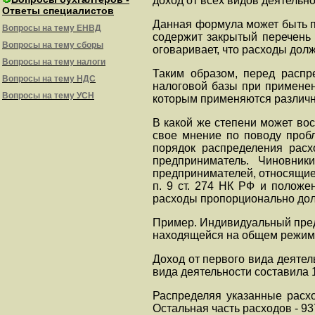
доход от всех видов деятельн
Ответы специалистов
Данная формула может быть пр
Вопросы на тему ЕНВД
содержит закрытый перечень 
Вопросы на тему сборы
оговаривает, что расходы до
Вопросы на тему налоги
Таким образом, перед распр
Вопросы на тему НДС
налоговой базы при примене
Вопросы на тему УСН
которым применяются различн
В какой же степени может в
свое мнение по поводу пробл
порядок распределения расх
предприниматель. Чиновник
предпринимателей, относящиес
п. 9 ст. 274 НК РФ и положе
расходы пропорционально доле
Пример. Индивидуальный предп
находящейся на общем режим
Доход от первого вида деятел
вида деятельности составила 1
Распределяя указанные расхо
Остальная часть расходов - 9