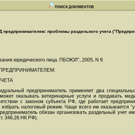
ПОИСК ДОКУМЕНТОВ
Д предпринимателем: проблемы раздельного учета ("Предпри
вания юридического лица. ПБОЮЛ", 2005, N 9
 ПРЕДПРИНИМАТЕЛЕМ:
УЧЕТА
ивидуальный предприниматель применяет два специальн
может оказывать ветеринарные услуги и продавать меди
тствии с законом субъекта РФ, где работает предприни
 избрать налоговый режим. Чаще всего им оказывается "у
едприниматель обязан организовать раздельный учет иму
т. 346.26 НК РФ).